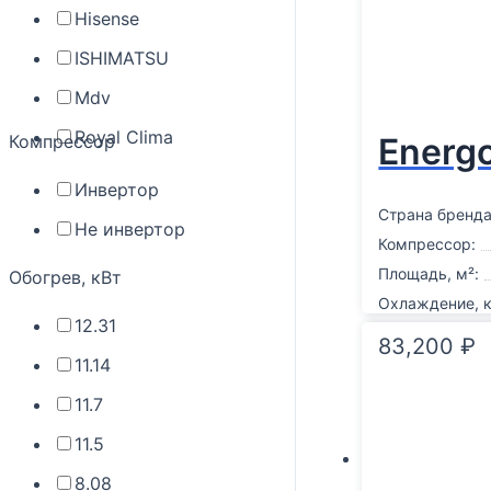
Hisense
ISHIMATSU
Mdv
Royal Clima
Компрессор
Energ
Инвертор
Страна бренда
Не инвертор
Компрессор:
Площадь, м²:
Обогрев, кВт
Охлаждение, к
12.31
83,200
₽
11.14
11.7
11.5
8.08