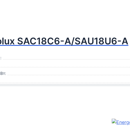
olux SAC18С6-A/SAU18U6-A
:
Вт: