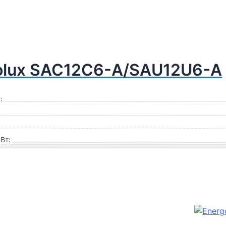
olux SAC12С6-A/SAU12U6-A
:
Вт: