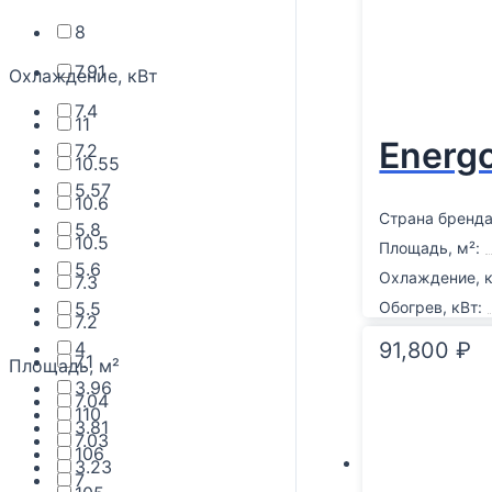
8
7.91
Охлаждение, кВт
7.4
11
Energ
7.2
10.55
5.57
10.6
Страна бренда
5.8
10.5
Площадь, м²:
5.6
Охлаждение, к
7.3
5.5
Обогрев, кВт:
7.2
4
91,800
₽
7.1
Площадь, м²
3.96
7.04
110
3.81
7.03
106
3.23
7