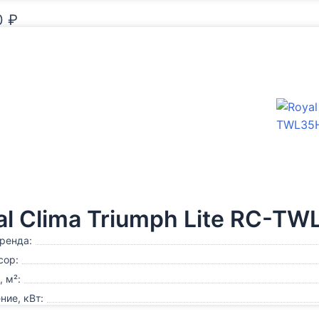
0
₽
al Clima Triumph Lite RC-T
ренда:
сор:
 м²:
ие, кВт: