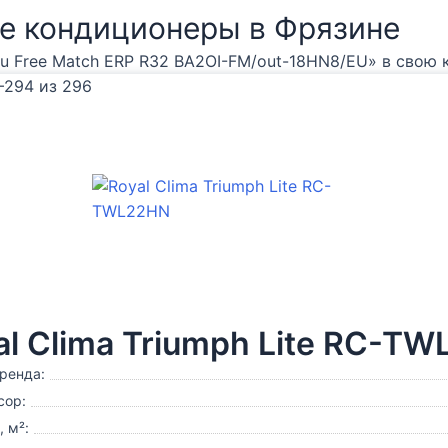
е кондиционеры
в Фрязине
lu Free Match ERP R32 BA2OI-FM/out-18HN8/EU» в свою 
–294 из 296
al Clima Triumph Lite RC-T
ренда:
сор:
 м²: