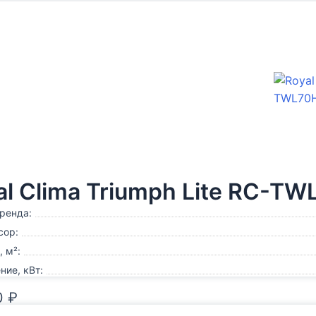
al Clima Triumph Lite RC-T
ренда:
сор:
 м²:
ие, кВт:
0
₽