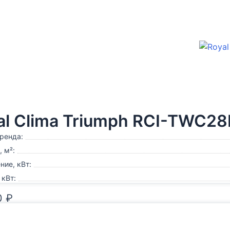
al Clima Triumph RCI-TWC2
ренда:
 м²:
ие, кВт:
 кВт:
0
₽