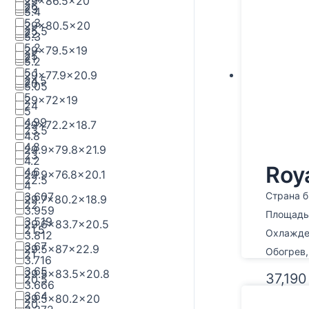
29x86.5x20
26
23
5.4
5.3
29x80.5x20
25.5
22
5.3
5.2
29x79.5x19
25
21
5.2
5.1
29x77.9x20.9
24.5
20
5.05
5
29x72x19
24
5
4.99
29x72.2x18.7
23.5
4.8
4.8
29.9x79.8x21.9
23
4.2
Roy
4.6
29.9x76.8x20.1
22.5
4
3.607
Страна б
29.7x80.2x18.9
22
3.959
Площадь,
3.519
29.6x83.7x20.5
21.5
Охлажден
3.812
3.67
29.5x87x22.9
Обогрев,
21
3.716
3.65
29.5x83.5x20.8
37,19
20.5
3.666
3.64
29.5x80.2x20
20