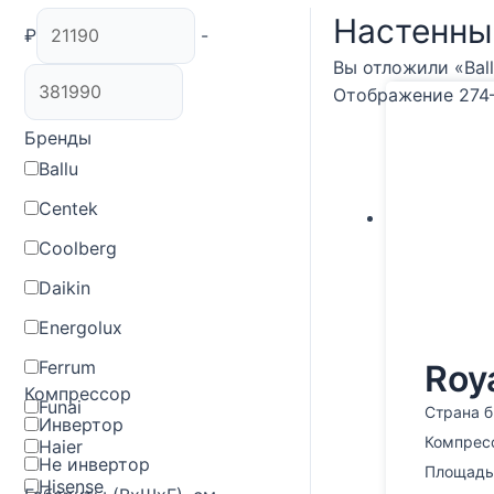
Настенны
₽
-
Вы отложили «Bal
Отображение 274
Бренды
Ballu
Centek
Coolberg
Daikin
Energolux
Ferrum
Roy
Компрессор
Funai
Страна б
Инвертор
Компрес
Haier
Не инвертор
Площадь,
Hisense