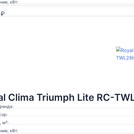
ие, кВт:
0
₽
al Clima Triumph Lite RC-T
ренда:
сор:
 м²:
ие, кВт: