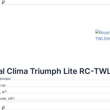
0
₽
al Clima Triumph Lite RC-T
ренда:
сор:
 м²:
ие, кВт:
0
₽