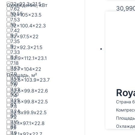
32х92.3х21.5
Охлаждение, кВт
30,99
7.62
10.55
32x105x23.5
7.53
10
32x100.4x22.3
7.42
9.7
32x97.5x22
7.35
9
32x92.3x21.5
7.33
8.8
32.9x112.1x23.1
7.18
7.62
32.7x104x22
7.9
Площадь, м²
7.55
32.5x103.9x23.7
110
7.6
7.33
Roy
32.5x99.8x22.6
100
7.4
7.25
32.5x99.8x22.5
Страна б
97
7.3
Компрес
7.24
32.3х99.9х22.5
90
7.2
Площадь,
7.15
32.1x97.1x22.8
Охлажден
88
7.1
7.9
32.1x92x22.7