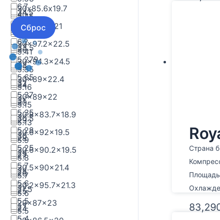
6.7
30х85.6х19.7
34.5
40
5.45
6.5
30x98.7x21
Сброс
34
37
5.42
6.2
30x97.2x22.5
33.5
36
5.41
5.279
30x94.3x24.5
33
35
5.35
5.65
30x89x22.4
32
34
5.16
5.37
30x89x22
31
30
5.15
5.35
30.8x83.7x18.9
30.5
29
5.13
Roy
5.28
30.6x92x19.5
30
28
5.9
5.25
Страна б
30.6x90.2x19.5
29
27
5.8
Компрес
5.7
30.5x90x21.4
28
26
5.7
Площадь,
5.6
30.2x95.7x21.3
Охлажден
27.5
25
5.6
5.5
29x87x23
83,29
27
24
5.5
5.4