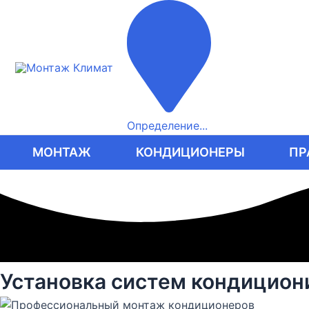
Перейти
к
содержимому
Определение...
МОНТАЖ
КОНДИЦИОНЕРЫ
ПР
Установка систем кондицион