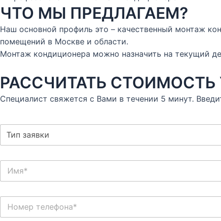
ЧТО МЫ ПРЕДЛАГАЕМ?
Наш основной профиль это – качественный монтаж кон
помещений в Москве и области.
Монтаж кондиционера можно назначить на текущий ден
РАССЧИТАТЬ СТОИМОСТЬ
Специалист свяжется с Вами в течении 5 минут. Введи
С
п
и
с
И
о
м
к
я
*
Н
о
м