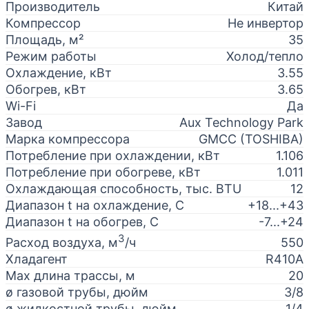
Производитель
Китай
Компрессор
Не инвертор
Площадь, м²
35
Режим работы
Холод/тепло
Охлаждение, кВт
3.55
Обогрев, кВт
3.65
Wi-Fi
Да
Завод
Aux Technology Park
Марка компрессора
GMCC (TOSHIBA)
Потребление при охлаждении, кВт
1.106
Потребление при обогреве, кВт
1.011
Охлаждающая способность, тыс. BTU
12
Диапазон t на охлаждение, С
+18...+43
Диапазон t на обогрев, С
-7...+24
3
Расход воздуха, м
/ч
550
Хладагент
R410A
Max длина трассы, м
20
ø газовой трубы, дюйм
3/8
ø жидкостной трубы, дюйм
1/4