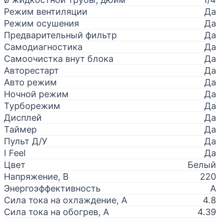
Режим вентиляции
Да
Режим осушения
Да
Предварительный фильтр
Да
Самодиагностика
Да
Самоочистка внут блока
Да
Авторестарт
Да
Авто режим
Да
Ночной режим
Да
Турборежим
Да
Дисплей
Да
Таймер
Да
Пульт Д/У
Да
I Feel
Да
Цвет
Белый
Напряжение, В
220
Энергоэффективность
A
Сила тока на охлаждение, А
4.8
Сила тока на обогрев, А
4.39