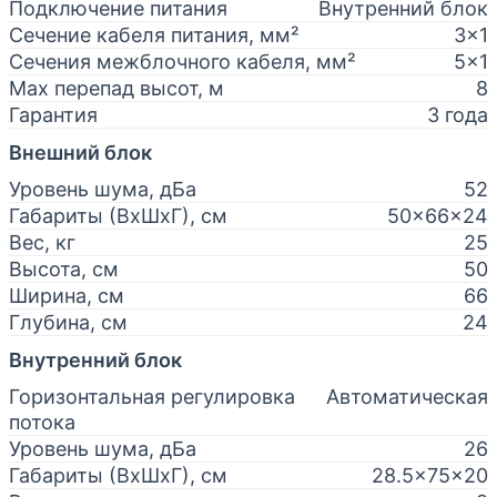
Подключение питания
Внутренний блок
Сечение кабеля питания, мм²
3x1
Сечения межблочного кабеля, мм²
5x1
Max перепад высот, м
8
Гарантия
3 года
Внешний блок
Уровень шума, дБа
52
Габариты (ВхШхГ), см
50x66x24
Вес, кг
25
Высота, см
50
Ширина, см
66
Глубина, см
24
Внутренний блок
Горизонтальная регулировка
Автоматическая
потока
Уровень шума, дБа
26
Габариты (ВхШхГ), см
28.5x75x20