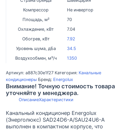
Страна бренда
Швейцария
A/SAU24U6-
Компрессор
Не инвертор
A
Площадь, м²
70
Охлаждение, кВт
7.04
Обогрев, кВт
7.92
Уровень шума, дБа
34.5
Воздухообмен, м³/ч
1350
Артикул:
a887c30e1f27
Категория:
Канальные
кондиционеры
Бренд:
Energolux
Внимание! Точную стоимость товара
уточняйте у менеджера.
Описание
Характеристики
Канальный кондиционер Energolux
(Энерголюкс) SAD24D6-A/SAU24U6-A
выполнен в компактном корпусе, что