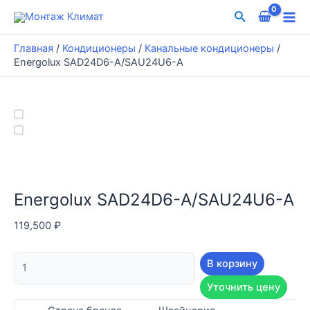
Перейти
Поиск
к
Mai
содержимому
Главная
/
Кондиционеры
/
Канальные кондиционеры
/
Me
Energolux SAD24D6-A/SAU24U6-A
Energolux SAD24D6-A/SAU24U6-A
119,500
₽
Количество
В корзину
товара
Уточнить цену
Energolux
SAD24D6-