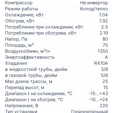
Компрессор
Не инвертор
Режим работы
Холод/тепло
Охлаждение, кВт
7.04
Обогрев, кВт
7.92
Потребление при охлаждении, кВт
2.5
Потребление при обогреве, кВт
2.19
Напор, Па
80
Площадь, м²
70
Воздухообмен, м³/ч
1350
Энергоэффективность
A
Хладагент
R410A
ø жидкостной трубы, дюйм
3/8
ø газовой трубы, дюйм
5/8
Max длина трассы, м
25
Перепад высот, м
15
Диапазон t на охлаждение, °С
-15...+43
Диапазон t на обогрев, °С
-15...+24
Напряжение, В
220
Тип установки
Горизонтальный