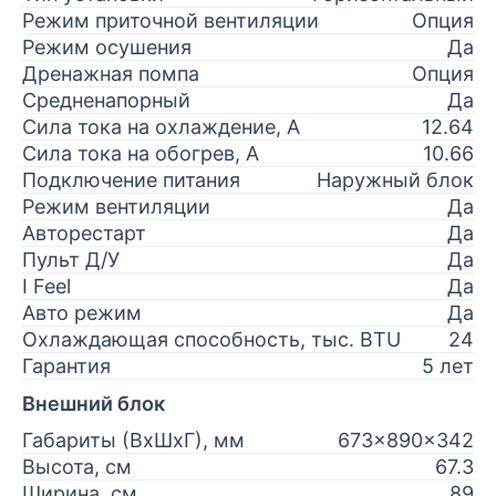
Режим приточной вентиляции
Опция
Режим осушения
Да
Дренажная помпа
Опция
Средненапорный
Да
Сила тока на охлаждение, А
12.64
Сила тока на обогрев, А
10.66
Подключение питания
Наружный блок
Режим вентиляции
Да
Авторестарт
Да
Пульт Д/У
Да
I Feel
Да
Авто режим
Да
Охлаждающая способность, тыс. BTU
24
Гарантия
5 лет
Внешний блок
Габариты (ВхШхГ), мм
673x890x342
Высота, см
67.3
Ширина, см
89