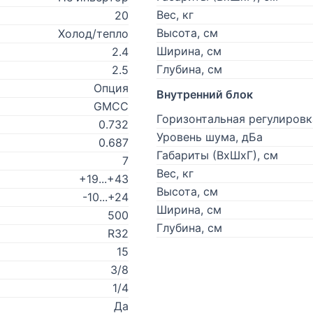
Вес, кг
20
Высота, см
Холод/тепло
Ширина, см
2.4
Глубина, см
2.5
Опция
Внутренний блок
GMCC
Горизонтальная регулировк
0.732
Уровень шума, дБа
0.687
Габариты (ВхШхГ), см
7
Вес, кг
+19...+43
Высота, см
-10...+24
Ширина, см
500
Глубина, см
R32
15
3/8
1/4
Да