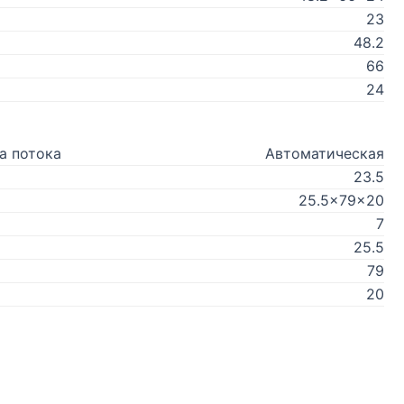
23
48.2
66
24
а потока
Автоматическая
23.5
25.5x79x20
7
25.5
79
20