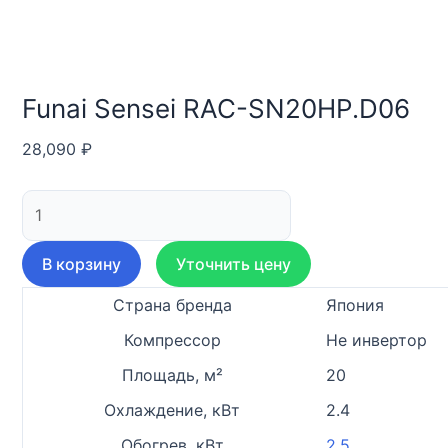
Funai Sensei RAC-SN20HP.D06
28,090
₽
Количество
товара
Funai
В корзину
Уточнить цену
Sensei
RAC-
Страна бренда
Япония
SN20HP.D06
Компрессор
Не инвертор
Площадь, м²
20
Охлаждение, кВт
2.4
Обогрев, кВт
2.5