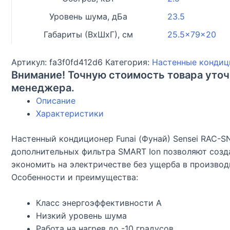
Уровень шума, дБа
23.5
Габариты (ВхШхГ), см
25.5x79x20
Артикул:
fa3f0fd412d6
Категория:
Настенные конди
Внимание! Точную стоимость товара уточ
менеджера.
Описание
Характеристики
Настенный кондиционер Funai (Фунай) Sensei RAC-
дополнительных фильтра SMART Ion позволяют созд
экономить на электричестве без ущерба в производ
Особенности и преимущества:
Класс энергоэффективности A
Низкий уровень шума
Работа на нагрев до -10 градусов