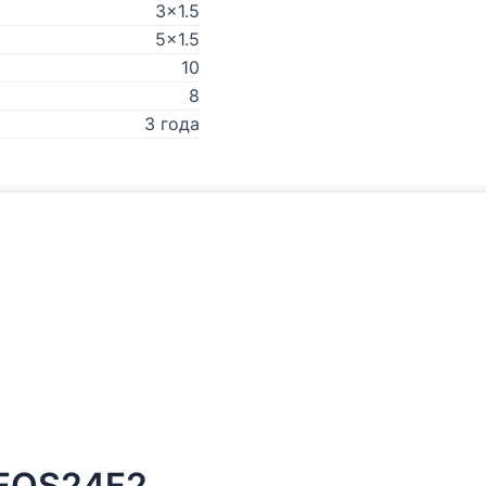
3x1.5
5x1.5
10
8
3 года
/FOS24F2