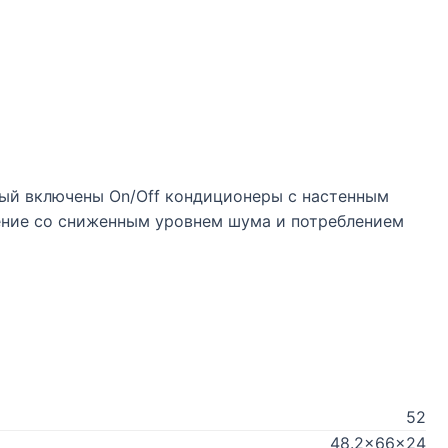
рый включены On/Off кондиционеры с настенным
ние со сниженным уровнем шума и потреблением
52
48.2x66x24