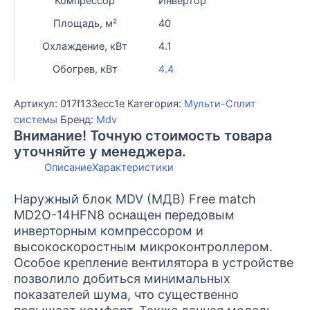
Компрессор
Инвертор
match
Площадь, м²
40
MD2O-
14HFN8
Охлаждение, кВт
4.1
Обогрев, кВт
4.4
Артикул:
017f133ecc1e
Категория:
Мульти-Сплит
системы
Бренд:
Mdv
Внимание! Точную стоимость товара
уточняйте у менеджера.
Описание
Характеристики
Наружный блок MDV (МДВ) Free match
MD2O-14HFN8 оснащен передовым
инверторным компрессором и
высокоскоростным микроконтроллером.
Особое крепление вентилятора в устройстве
позволило добиться минимальных
показателей шума, что существенно