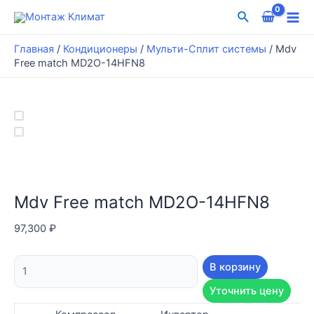
Перейти
Поиск
к
Mai
содержимому
Главная
/
Кондиционеры
/
Мульти-Сплит системы
/
Mdv
Me
Free match MD2O-14HFN8
Mdv Free match MD2O-14HFN8
97,300
₽
Количество
В корзину
товара
Уточнить цену
Mdv
Free