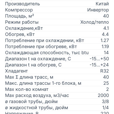
Производитель
Китай
Компрессор
Инвертор
Площадь, м²
40
Режим работы
Холод/тепло
Охлаждение,кВт
4.1
Обогрев, кВт
4.4
Потребление при охлаждении, кВт
1.27
Потребление при обогреве, кВт
1.19
Охлаждающая способность, тыс btu
14
Диапазон t на охлаждение, С
-15...+50
Диапазон t на обогрев, С
-15...+24
Хладагент
R32
Max Σ длина трасс, м
40
Макс. длина трассы 1-го блока, м
25
Max кол-во комнат
2
Max расход воздуха, м3/час
2000
ø газовой трубы, дюйм
3/8
ø жидкостной трубы, дюйм
1/4
Напряжение, В
220