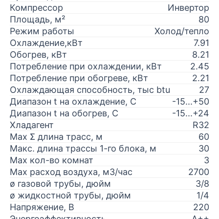
Компрессор
Инвертор
Площадь, м²
80
Режим работы
Холод/тепло
Охлаждение,кВт
7.91
Обогрев, кВт
8.21
Потребление при охлаждении, кВт
2.45
Потребление при обогреве, кВт
2.21
Охлаждающая способность, тыс btu
27
Диапазон t на охлаждение, С
-15...+50
Диапазон t на обогрев, С
-15...+24
Хладагент
R32
Max Σ длина трасс, м
60
Макс. длина трассы 1-го блока, м
30
Max кол-во комнат
3
Max расход воздуха, м3/час
2700
ø газовой трубы, дюйм
3/8
ø жидкостной трубы, дюйм
1/4
Напряжение, В
220
Энергоэффективность
A++