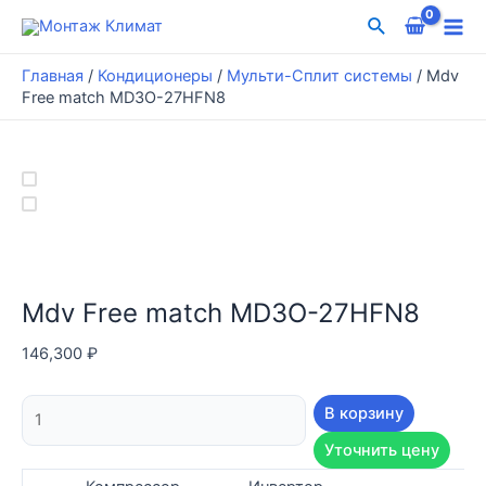
Перейти
Поиск
к
Mai
содержимому
Главная
/
Кондиционеры
/
Мульти-Сплит системы
/
Mdv
Me
Free match MD3O-27HFN8
Mdv Free match MD3O-27HFN8
146,300
₽
Количество
В корзину
товара
Уточнить цену
Mdv
Free