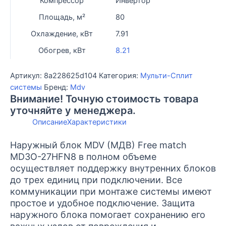
Компрессор
Инвертор
match
Площадь, м²
80
MD3O-
27HFN8
Охлаждение, кВт
7.91
Обогрев, кВт
8.21
Артикул:
8a228625d104
Категория:
Мульти-Сплит
системы
Бренд:
Mdv
Внимание! Точную стоимость товара
уточняйте у менеджера.
Описание
Характеристики
Наружный блок MDV (МДВ) Free match
MD3O-27HFN8 в полном объеме
осуществляет поддержку внутренних блоков
до трех единиц при подключении. Все
коммуникации при монтаже системы имеют
простое и удобное подключение. Защита
наружного блока помогает сохранению его