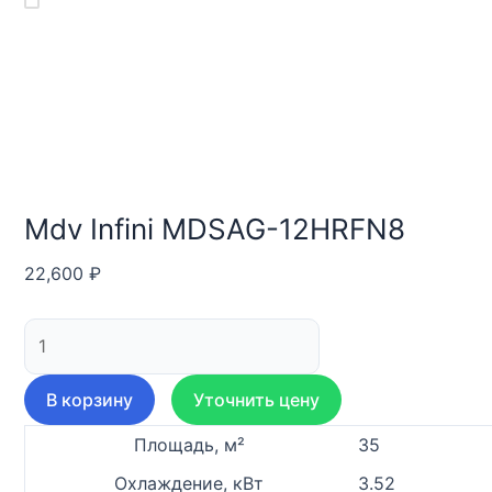
Mdv Infini MDSAG-12HRFN8
22,600
₽
Количество
товара
Mdv
В корзину
Уточнить цену
Infini
MDSAG-
Площадь, м²
35
12HRFN8
Охлаждение, кВт
3.52