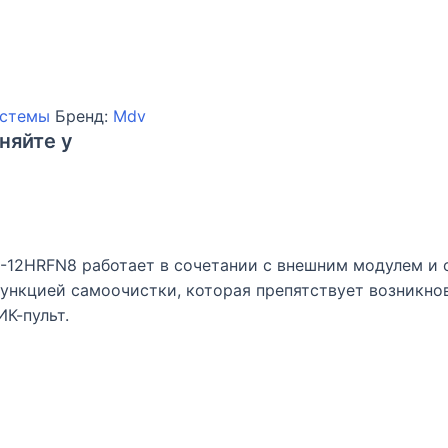
истемы
Бренд:
Mdv
няйте у
-12HRFN8 работает в сочетании с внешним модулем и о
функцией самоочистки, которая препятствует возникно
К-пульт.