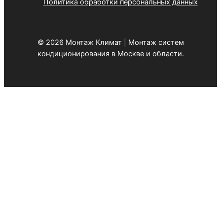
Политика обработки персональных данных
© 2026 Монтаж Климат | Монтаж систем
кондиционирования в Москве и области.
Оставьте заявку
Специалист свяжется с Вами в течении 5 минут.
Введите имя и номер телефона
Имя
*
Телефон
*
Чекбокс
*
Отправляя форму, Вы даете согласие на