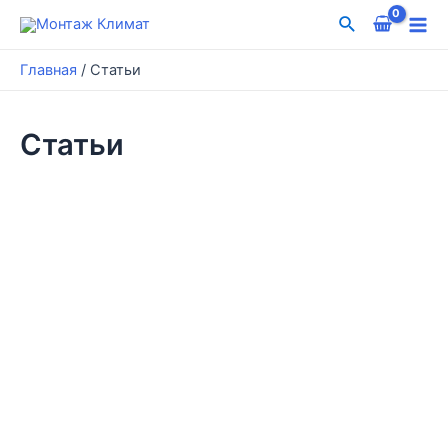
Перейти
Поиск
к
Mai
содержимому
Главная
/
Статьи
Me
Статьи