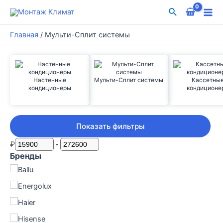
Перейти
Поиск
к
Mai
содержимому
Главная
/
Мульти-Сплит системы
Me
Настенные
Мульти-Сплит системы
Кассетны
кондиционеры
кондиционе
Показать фильтры
₽
-
Бренды
Ballu
Energolux
Haier
Hisense