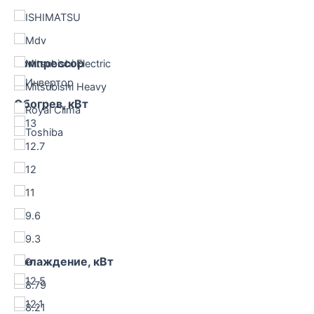
ISHIMATSU
Mdv
Компрессор
Mitsubishi Electric
Инвертор
Mitsubishi Heavy
Обогрев, кВт
Royal Clima
13
Toshiba
12.7
12
11
9.6
9.3
Охлаждение, кВт
9
12.5
8.79
12.1
8.21