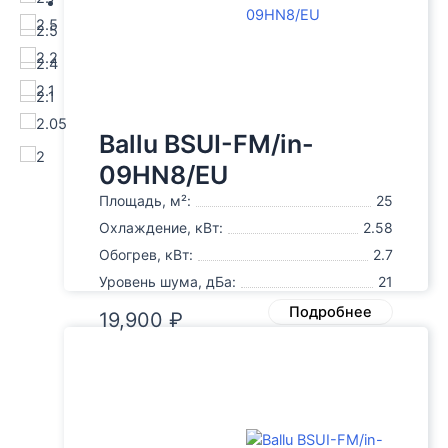
2.5
2.5
2.2
2.4
2.1
2.1
2.05
Ballu BSUI-FM/in-
2
09HN8/EU
Площадь, м²:
25
Охлаждение, кВт:
2.58
Обогрев, кВт:
2.7
Уровень шума, дБа:
21
Подробнее
19,900
₽