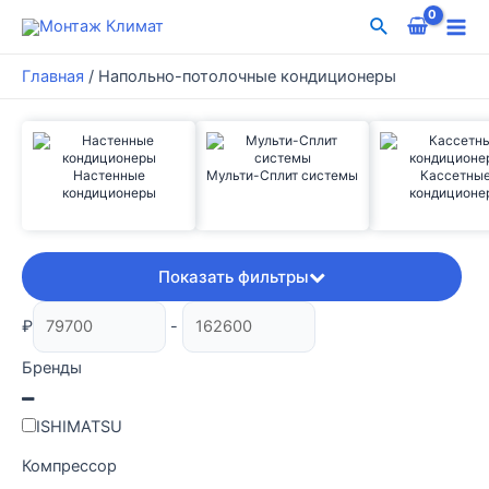
Перейти
Поиск
к
Mai
содержимому
Главная
/
Напольно-потолочные кондиционеры
Me
Настенные
Мульти-Сплит системы
Кассетны
кондиционеры
кондиционе
Показать фильтры
₽
-
Бренды
ISHIMATSU
Компрессор