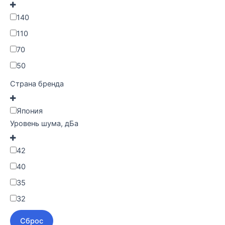
140
110
70
50
Страна бренда
Япония
Уровень шума, дБа
42
40
35
32
Сброс