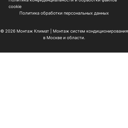
Политика конфиденциальности и обработки файлов
cookie
Политика обработки персональных данных
© 2026 Монтаж Климат | Монтаж систем кондиционирования
в Москве и области.
Оставьте заявку
Специалист свяжется с Вами в течении 5 минут.
Введите имя и номер телефона
Имя
*
Телефон
*
Чекбокс
*
Отправляя форму, Вы даете согласие на
обработку
Персональных данных