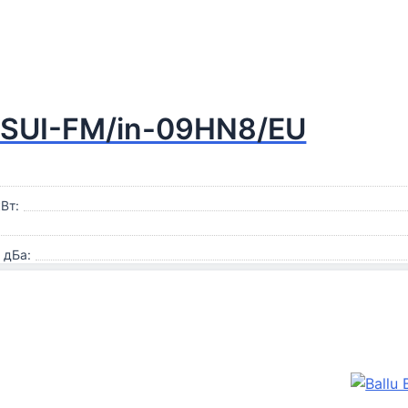
 BSUI-FM/in-09HN8/EU
Вт:
 дБа: