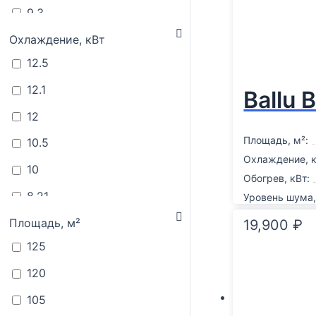
9.3
9
Охлаждение, кВт
12.5
8.79
12.1
8.21
Ballu
12
8.6
Площадь, м²:
10.5
8.5
Охлаждение, к
10
8.2
Обогрев, кВт:
8.21
Уровень шума,
8
8.5
Площадь, м²
19,900
₽
7.6
125
8
7.1
120
7.91
7.05
105
7.9
6.45