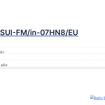
 BSUI-FM/in-07HN8/EU
Вт:
 дБа: