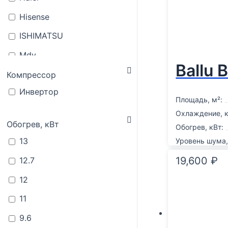
Hisense
ISHIMATSU
Mdv
Ballu
Mitsubishi Electric
Компрессор
Инвертор
Mitsubishi Heavy
Площадь, м²:
Royal Clima
Охлаждение, к
Обогрев, кВт
Обогрев, кВт:
Toshiba
13
Уровень шума,
19,600
₽
12.7
12
11
9.6