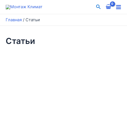
Перейти
Поиск
к
Mai
содержимому
Главная
/
Статьи
Me
Статьи