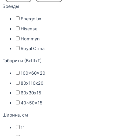
Бренды
Energolux
Hisense
Hommyn
Royal Clima
Габариты (ВxШxГ)
100x60x20
80х110х20
60х30х15
40x50x15
Ширина, см
11