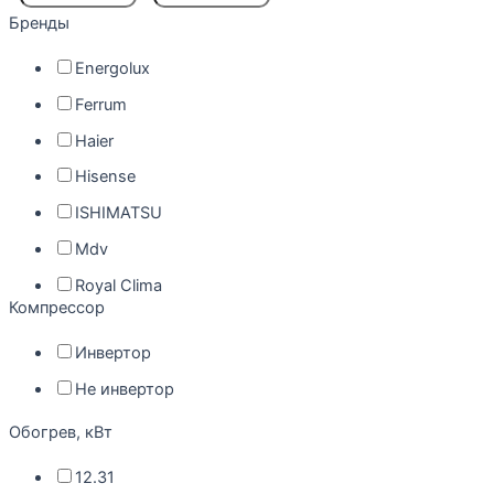
Бренды
Energolux
Ferrum
Haier
Hisense
ISHIMATSU
Mdv
Royal Clima
Компрессор
Инвертор
Не инвертор
Обогрев, кВт
12.31