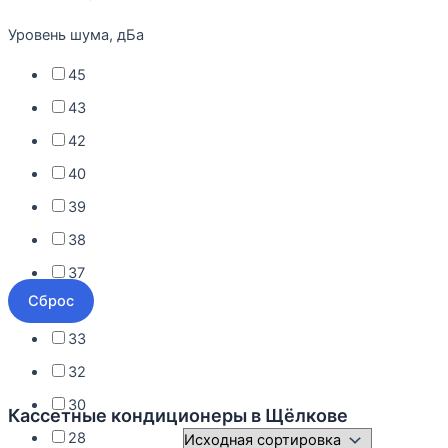
Уровень шума, дБа
45
43
42
40
39
38
37
Сброс
36
33
32
30
Кассетные кондиционеры
в Щёлкове
28