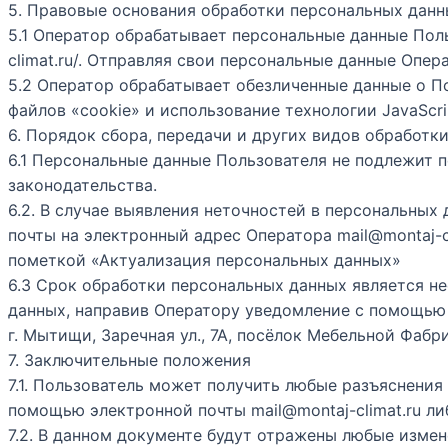
5. Правовые основания обработки персональных дан
5.1 Оператор обрабатывает персональные данные Поль
climat.ru/. Отправляя свои персональные данные Опер
5.2 Оператор обрабатывает обезличенные данные о По
файлов «cookie» и использование технологии JavaScrip
6. Порядок сбора, передачи и других видов обработк
6.1 Персональные данные Пользователя не подлежит 
законодательства.
6.2. В случае выявления неточностей в персональны
почты на электронный адрес Оператора mail@montaj-cli
пометкой «Актуализация персональных данных»
6.3 Срок обработки персональных данных является н
данных, направив Оператору уведомление с помощью э
г. Мытищи, Заречная ул., 7А, посёлок Мебельной Фабр
7. Заключительные положения
7.1. Пользователь может получить любые разъяснени
помощью электронной почты mail@montaj-climat.ru либ
7.2. В данном документе будут отражены любые изме