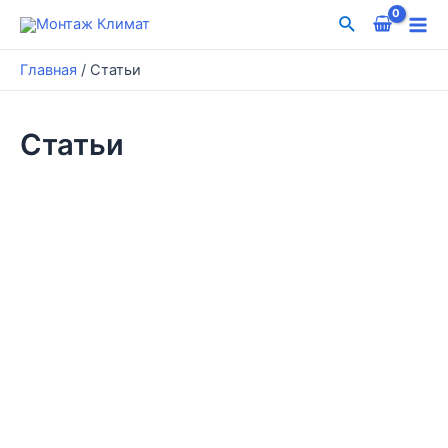
Перейти
Поиск
к
Mai
содержимому
Главная
/
Статьи
Me
Статьи