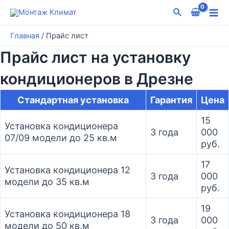
Перейти
Поиск
к
Mai
содержимому
Главная
/
Прайс лист
Me
Прайс лист на установку
кондиционеров в Дрезне
Стандартная установка
Гарантия
Цена
15
Установка кондиционера
3 года
000
07/09 модели до 25 кв.м
руб.
17
Установка кондиционера 12
3 года
000
модели до 35 кв.м
руб.
19
Установка кондиционера 18
3 года
000
модели до 50 кв.м