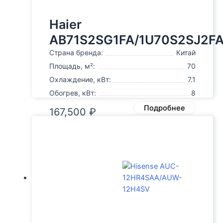
Haier
AB71S2SG1FA/1U70S2SJ2F
Страна бренда:
Китай
Площадь, м²:
70
Охлаждение, кВт:
7.1
Обогрев, кВт:
8
Подробнее
167,500
₽