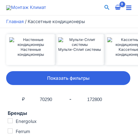
Перейти
Поиск
к
Mai
содержимому
Главная
/
Кассетные кондиционеры
Me
Настенные
Мульти-Сплит системы
Кассетны
кондиционеры
кондиционе
Показать фильтры
₽
-
Бренды
Energolux
Ferrum