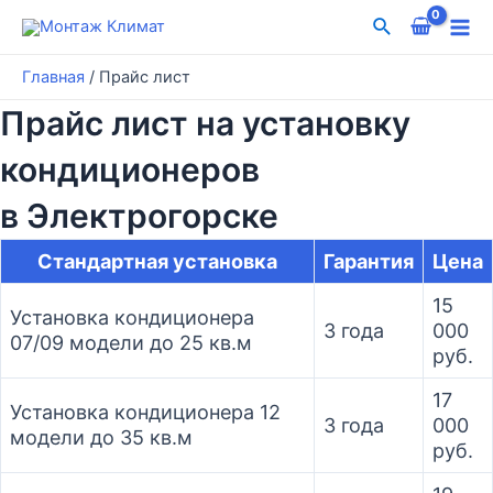
Перейти
Поиск
к
Mai
содержимому
Главная
/
Прайс лист
Me
Прайс лист на установку
кондиционеров
в Электрогорске
Стандартная установка
Гарантия
Цена
15
Установка кондиционера
3 года
000
07/09 модели до 25 кв.м
руб.
17
Установка кондиционера 12
3 года
000
модели до 35 кв.м
руб.