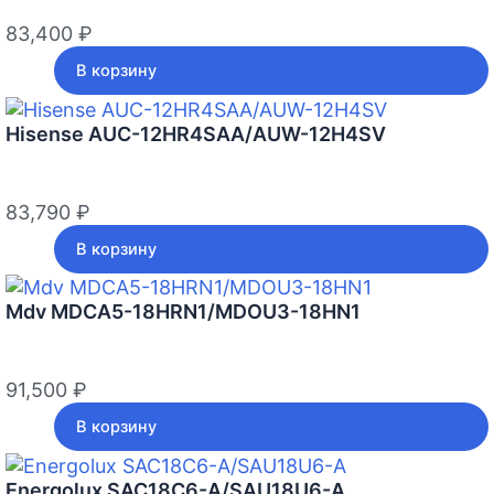
83,400
₽
В корзину
Hisense AUC-12HR4SAA/AUW-12H4SV
83,790
₽
В корзину
Mdv MDCA5-18HRN1/MDOU3-18HN1
91,500
₽
В корзину
Energolux SAC18С6-A/SAU18U6-A