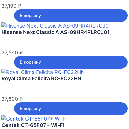
27,190
₽
В корзину
Hisense Next Classic A AS-09HR4RLRCJ01
27,590
₽
В корзину
Royal Clima Felicita RC-FC22HN
27,890
₽
В корзину
Centek CT-65F07+ Wi-Fi