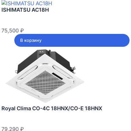
ISHIMATSU AC18H
75,500
₽
В корзину
Royal Clima CO-4C 18HNX/CO-E 18HNX
79,290
₽