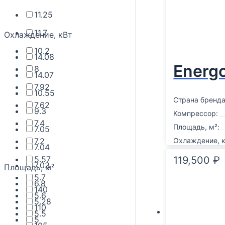
11.25
11.7
Охлаждение, кВт
10.2
14.08
Energ
8
14.07
7.92
10.55
Страна бренда
7.62
9.3
Компрессор:
7.4
Площадь, м²:
7.05
7.2
Охлаждение, к
7.04
5.57
119,500
₽
7.03
Площадь, м²
5.7
6.8
140
5.6
5.28
110
5.5
5