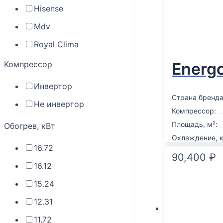
Hisense
Mdv
Royal Clima
Компрессор
Energ
Инвертор
Страна бренда
Не инвертор
Компрессор:
Площадь, м²:
Обогрев, кВт
Охлаждение, к
16.72
90,400
₽
16.12
15.24
12.31
11.72