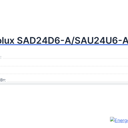
olux SAD24D6-A/SAU24U6-
:
Вт: