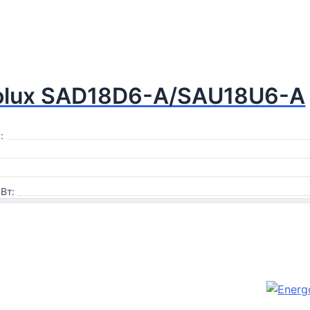
olux SAD18D6-A/SAU18U6-A
:
Вт: