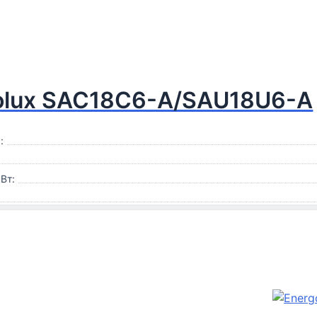
olux SAC18С6-A/SAU18U6-A
:
Вт: