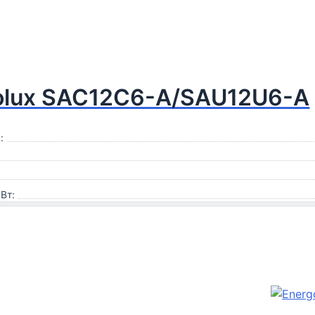
olux SAC12С6-A/SAU12U6-A
:
Вт: