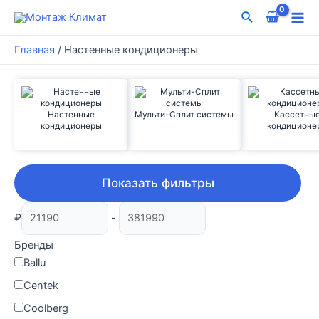
Перейти
Поиск
к
Mai
содержимому
Главная
/
Настенные кондиционеры
Me
Настенные
Мульти-Сплит системы
Кассетны
кондиционеры
кондиционе
Показать фильтры
₽
-
Бренды
Ballu
Centek
Coolberg