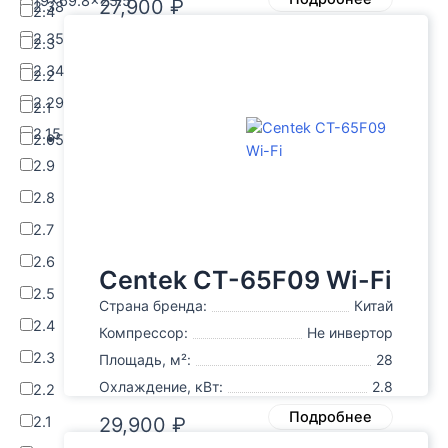
19x69.8x25.5
27,900
₽
2.38
2.4
2.35
2.3
2.34
2.2
2.29
2.1
2.15
2.05
2.9
2.8
2.7
2.6
Centek CT-65F09 Wi-Fi
2.5
Страна бренда:
Китай
2.4
Компрессор:
Не инвертор
2.3
Площадь, м²:
28
Охлаждение, кВт:
2.8
2.2
Подробнее
2.1
29,900
₽